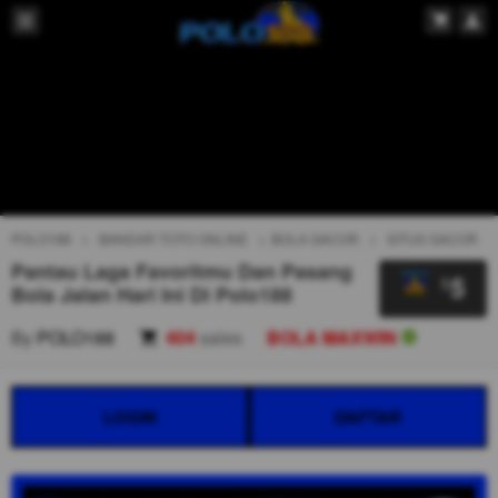
POLO188
BANDAR TOTO ONLINE
BOLA GACOR
SITUS GACOR
Pantau Laga Favoritmu Dan Pasang
5
$
Bola Jalan Hari Ini Di Polo188
By
POLO188
404
sales
BOLA MAXWIN
LOGIN
DAFTAR