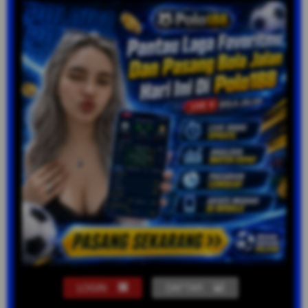
LOGIN
DAFTAR